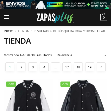
0
INICIO
TIENDA
RESULTADOS DE BÚSQUEDA PARA “CHROME HEARTS”
/
/
TIENDA
Mostrando 1–16 de 303 resultados
1
2
3
4
…
17
18
19
-50%
-50%