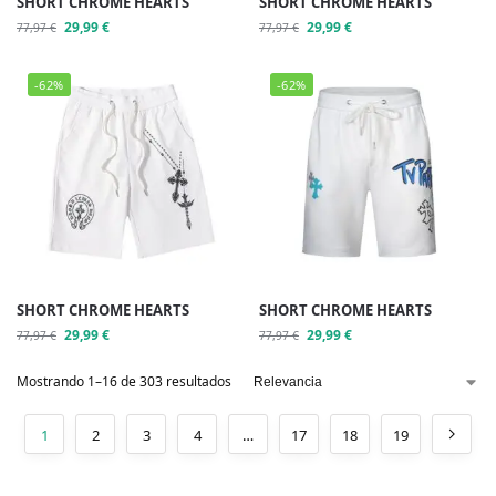
SHORT CHROME HEARTS
SHORT CHROME HEARTS
29,99
€
29,99
€
77,97
€
77,97
€
-62%
-62%
SHORT CHROME HEARTS
SHORT CHROME HEARTS
29,99
€
29,99
€
77,97
€
77,97
€
Mostrando 1–16 de 303 resultados
1
2
3
4
…
17
18
19