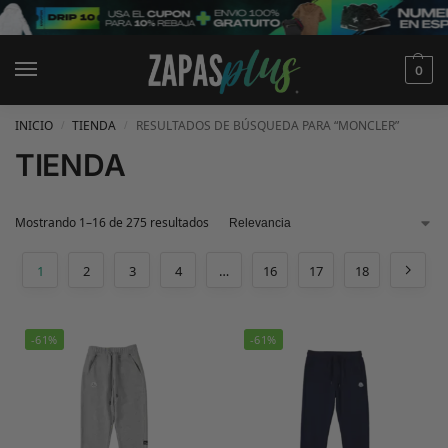
0
INICIO
TIENDA
RESULTADOS DE BÚSQUEDA PARA “MONCLER”
/
/
TIENDA
Mostrando 1–16 de 275 resultados
1
2
3
4
…
16
17
18
-61%
-61%