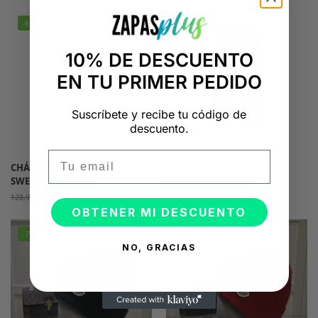
-61%
-61%
10% DE DESCUENTO
EN TU PRIMER PEDIDO
Suscríbete y recibe tu código de
descuento.
Email
CHÁNDALS MONCLER
CHÁNDALS MONCLER
SWEATPANTALÓN
SWEATPANTALÓN
49,99
€
49,99
€
128,98
€
128,98
€
OBTENER MI DESCUENTO
-71%
-71%
NO, GRACIAS