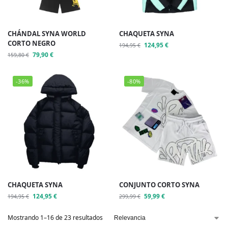
CHÁNDAL SYNA WORLD
CHAQUETA SYNA
CORTO NEGRO
124,95
€
194,95
€
79,90
€
159,80
€
-36%
-80%
CHAQUETA SYNA
CONJUNTO CORTO SYNA
124,95
€
59,99
€
194,95
€
299,99
€
Mostrando 1–16 de 23 resultados