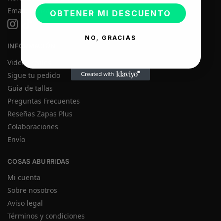
Email:
infozapasplus@gmail.com
OBTENER MI DESCUENTO
NO, GRACIAS
INFORMACIÓN
Videos reales
Sigue tu pedido
Guia de tallas
Preguntas Frecuentes
Reseñas Zapas Plus
Colaboraciones
Envío
COSAS ABURRIDAS
Mi cuenta
Sobre nosotros
Aviso legal
Términos y condiciones