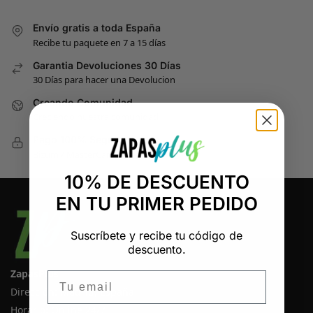
Envío gratis a toda España
Recibe tu paquete en 7 a 15 días
Garantia Devoluciones 30 Días
30 Días para hacer una Devolucion
Creando Comunidad
Creciendo nuestra comunidad
Pago 100% Seguro
Bizum / MasterCard / Visa
10% DE DESCUENTO
EN TU PRIMER PEDIDO
Suscríbete y recibe tu código de
descuento.
ZapasPlus
Email
Dirección: Madrid, España
Horario: Online 24/7