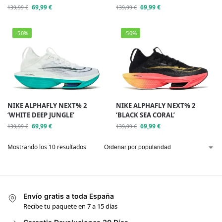
69,99
€
69,99
€
139,99
€
139,99
€
-50%
-50%
NIKE ALPHAFLY NEXT% 2
NIKE ALPHAFLY NEXT% 2
‘WHITE DEEP JUNGLE’
‘BLACK SEA CORAL’
69,99
€
69,99
€
139,99
€
139,99
€
Mostrando los 10 resultados
Envío gratis a toda España
Recibe tu paquete en 7 a 15 días