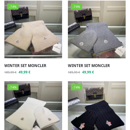
-74%
-74%
WINTER SET MONCLER
WINTER SET MONCLER
49,99
€
49,99
€
189,99
€
189,99
€
-74%
-74%