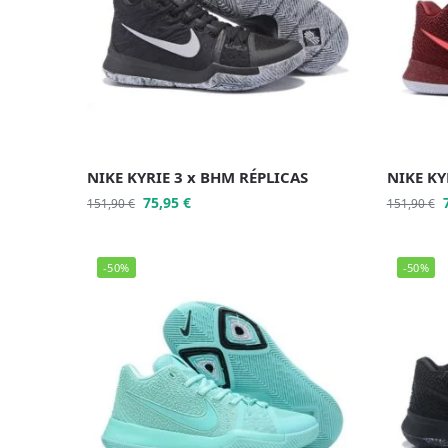
NIKE KYRIE 3 x BHM RÉPLICAS
NIKE KY
75,95
€
151,90
€
151,90
€
-50%
-50%