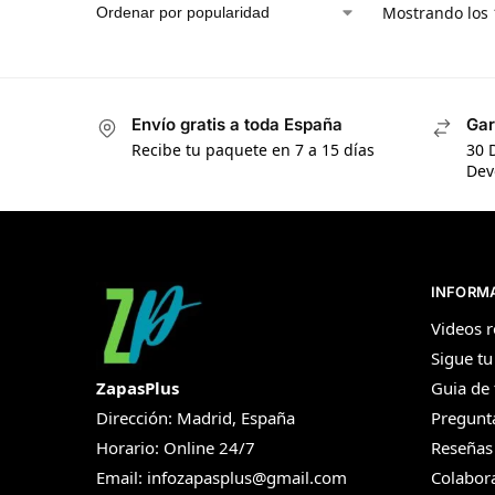
Mostrando los 
Envío gratis a toda España
Gar
Recibe tu paquete en 7 a 15 días
30 
Dev
INFORM
Videos r
Sigue tu
ZapasPlus
Guia de 
Dirección: Madrid, España
Pregunt
Horario: Online 24/7
Reseñas
Email:
infozapasplus@gmail.com
Colabor