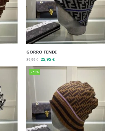
GORRO FENDI
25,95
€
89,99
€
-71%