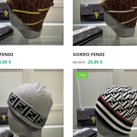
FENDI
GORRO FENDI
5,95
€
25,95
€
89,99
€
-71%