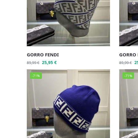
GORRO FENDI
GORRO 
25,95
€
2
89,99
€
89,99
€
-71%
-71%