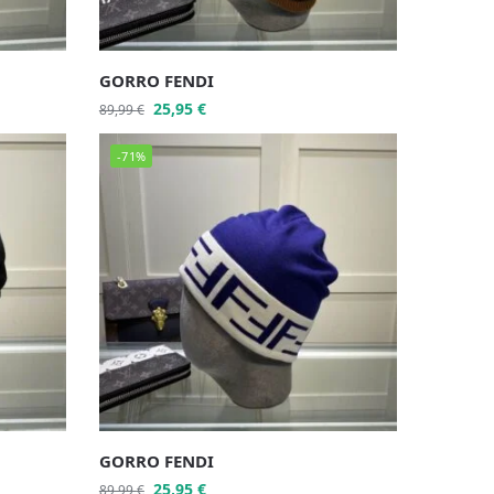
GORRO FENDI
25,95
€
89,99
€
-71%
GORRO FENDI
25,95
€
89,99
€