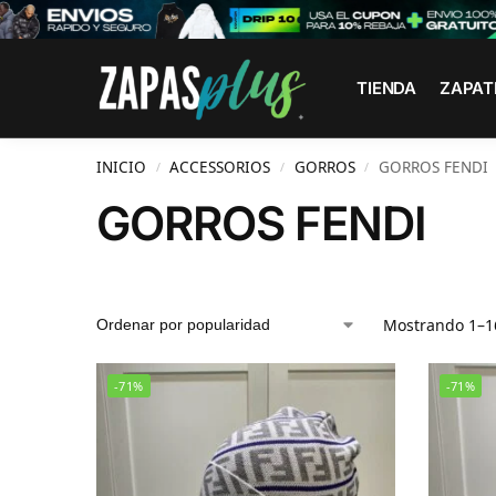
Search
TIENDA
ZAPAT
INICIO
ACCESSORIOS
GORROS
GORROS FENDI
/
/
/
GORROS FENDI
Mostrando 1–16
-71%
-71%