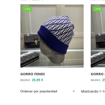
-71%
-71%
GORRO FENDI
GORRO 
25,95
€
2
89,99
€
89,99
€
Mostrando 1–16