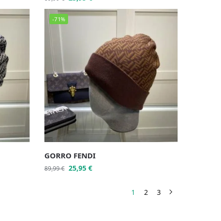
-71%
GORRO FENDI
25,95
€
89,99
€
1
2
3