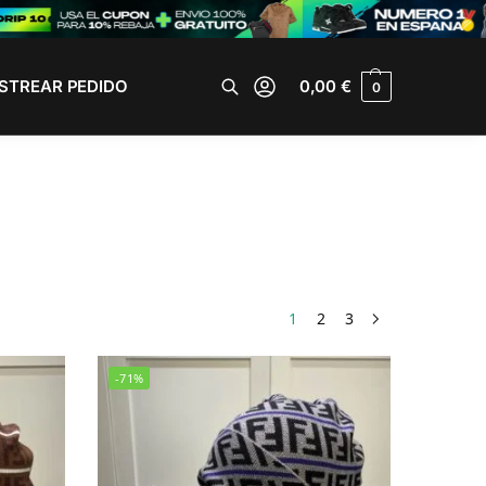
STREAR PEDIDO
0,00
€
0
Buscar
1
2
3
-71%