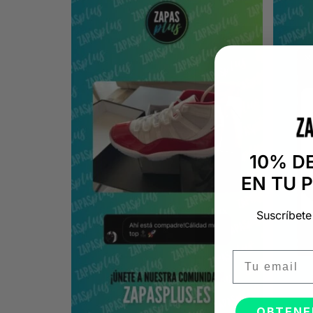
10% D
EN TU 
Suscríbete
Email
OBTENE