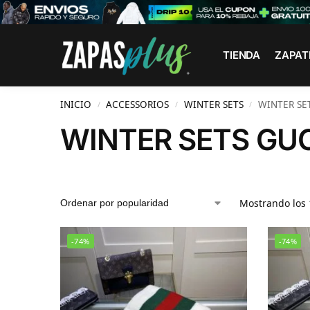
Search
TIENDA
ZAPAT
INICIO
ACCESSORIOS
WINTER SETS
WINTER SE
/
/
/
WINTER SETS GU
Mostrando los 
-74%
-74%