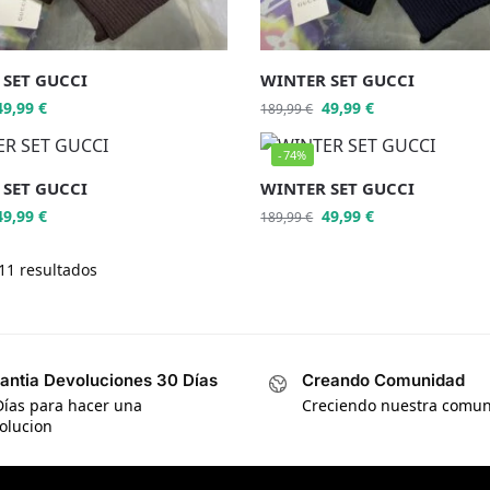
 SET GUCCI
WINTER SET GUCCI
49,99
€
49,99
€
189,99
€
-74%
 SET GUCCI
WINTER SET GUCCI
49,99
€
49,99
€
189,99
€
11 resultados
antia Devoluciones 30 Días
Creando Comunidad
Días para hacer una
Creciendo nuestra comu
olucion