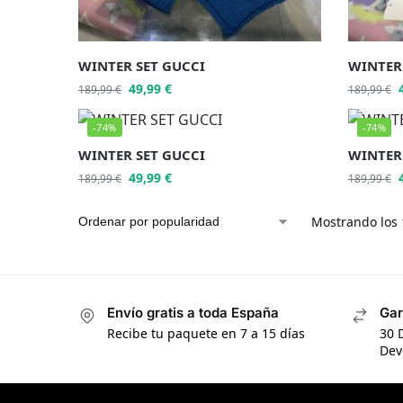
WINTER SET GUCCI
WINTER
49,99
€
189,99
€
189,99
€
-74%
-74%
WINTER SET GUCCI
WINTER
49,99
€
189,99
€
189,99
€
Mostrando los 
Envío gratis a toda España
Gar
Recibe tu paquete en 7 a 15 días
30 
Dev