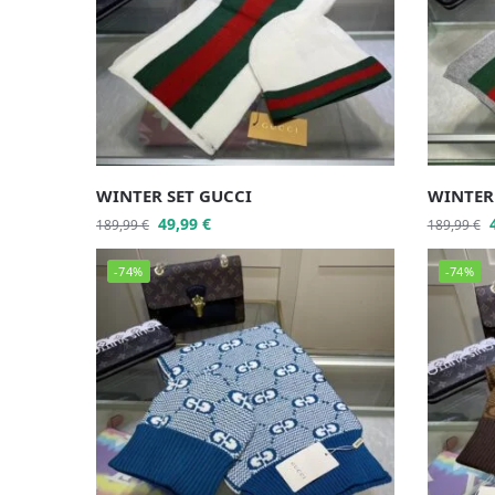
WINTER SET GUCCI
WINTER
49,99
€
189,99
€
189,99
€
-74%
-74%