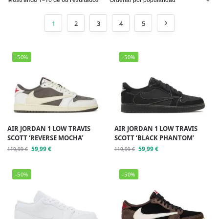
1
2
3
4
5
-50%
-50%
AIR JORDAN 1 LOW TRAVIS
AIR JORDAN 1 LOW TRAVIS
SCOTT ‘REVERSE MOCHA’
SCOTT ‘BLACK PHANTOM’
59,99
€
59,99
€
119,99
€
119,99
€
-50%
-50%