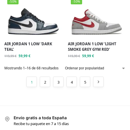
-50%
-50%
AIR JORDAN 1 LOW ‘DARK
AIR JORDAN 1 LOW ‘LIGHT
TEAL’
SMOKE GREY GYM RED’
59,99
€
59,99
€
119,99
€
119,99
€
Mostrando 1–16 de 68 resultados
1
2
3
4
5
Envío gratis a toda España
Recibe tu paquete en 7 a 15 días