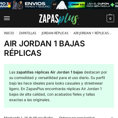
0
INICIO
ZAPATILLAS
JORDAN RÉPLICAS
AIR JORDAN 1 RÉPLICAS
AI
/
/
/
AIR JORDAN 1 BAJAS
RÉPLICAS
Las
zapatillas réplicas Air Jordan 1 bajas
destacan por
su comodidad y versatilidad para el uso diario. Su perfil
bajo las hace ideales para looks casuales y streetwear
ligero. En ZapasPlus encontrarás réplicas Air Jordan 1
bajas de alta calidad, con acabados fieles y tallas
exactas a las originales.
Mostrando 1–16 de 68 resultados