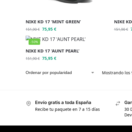
NIKE KD 17 ‘MINT GREEN’
NIKE KD
75,95
€
151,90
€
151,90
€
-50%
NIKE KD 17 ‘AUNT PEARL’
75,95
€
151,90
€
Mostrando los 
Envío gratis a toda España
Gar
Recibe tu paquete en 7 a 15 días
30 
Dev