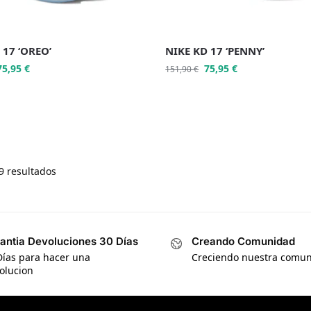
 17 ‘OREO’
NIKE KD 17 ‘PENNY’
75,95
€
75,95
€
151,90
€
9 resultados
antia Devoluciones 30 Días
Creando Comunidad
Días para hacer una
Creciendo nuestra comu
olucion