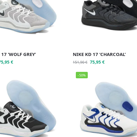
 17 ‘WOLF GREY’
NIKE KD 17 ‘CHARCOAL’
75,95
€
75,95
€
151,90
€
-50%