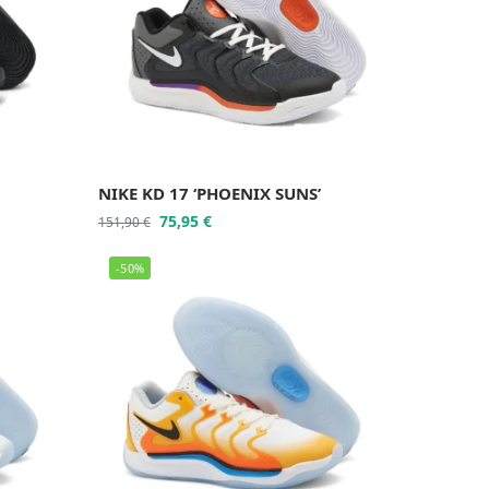
NIKE KD 17 ‘PHOENIX SUNS’
75,95
€
151,90
€
-50%