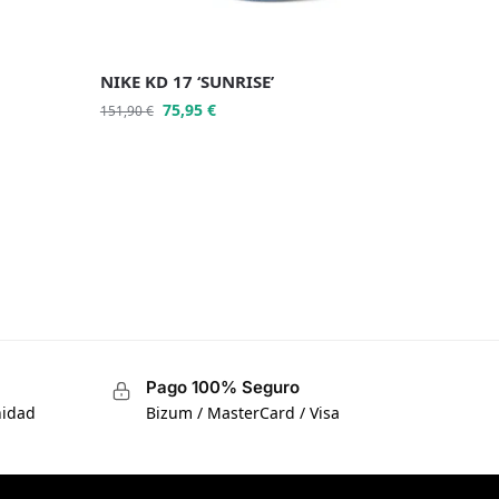
NIKE KD 17 ‘SUNRISE’
75,95
€
151,90
€
Pago 100% Seguro
nidad
Bizum / MasterCard / Visa