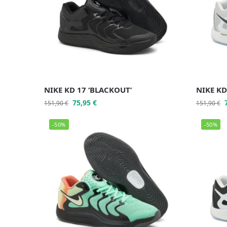
NIKE KD 17 ‘BLACKOUT’
NIKE KD
75,95
€
151,90
€
151,90
€
-50%
-50%