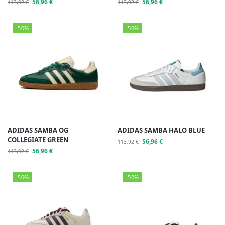
56,96
€
56,96
€
113,92
€
113,92
€
-50%
-50%
ADIDAS SAMBA OG
ADIDAS SAMBA HALO BLUE
COLLEGIATE GREEN
56,96
€
113,92
€
56,96
€
113,92
€
-50%
-50%