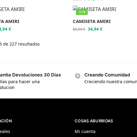
-61%
TA AMIRI
CAMISETA AMIRI
4,94
€
34,94
€
89,99
€
 de 227 resultados
antia Devoluciones 30 Días
Creando Comunidad
Días para hacer una
Creciendo nuestra comu
olucion
ACIÓN
COSAS ABURRIDAS
eales
Mi cuenta