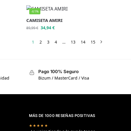
-61%
CAMISETA AMIRI
34,94
€
89,99
€
1
2
3
4
…
13
14
15
Pago 100% Seguro
nidad
Bizum / MasterCard / Visa
MÁS DE 1000 RESEÑAS POSITIVAS
★★★★★