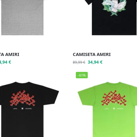
TA AMIRI
CAMISETA AMIRI
4,94
€
34,94
€
89,99
€
-61%