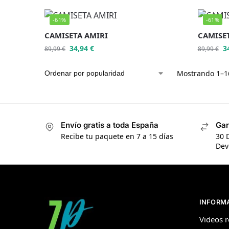
-61%
-61%
CAMISETA AMIRI
CAMISE
34,94
€
3
89,99
€
89,99
€
Mostrando 1–16
Envío gratis a toda España
Gar
Recibe tu paquete en 7 a 15 días
30 
Dev
INFORM
Videos r