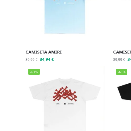
CAMISETA AMIRI
CAMISE
34,94
€
3
89,99
€
89,99
€
-61%
-61%