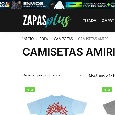
Search
TIENDA
ZAPAT
INICIO
ROPA
CAMISETAS
CAMISETAS AMIRI
/
/
/
CAMISETAS AMIR
Mostrando 1–16
-61%
-61%