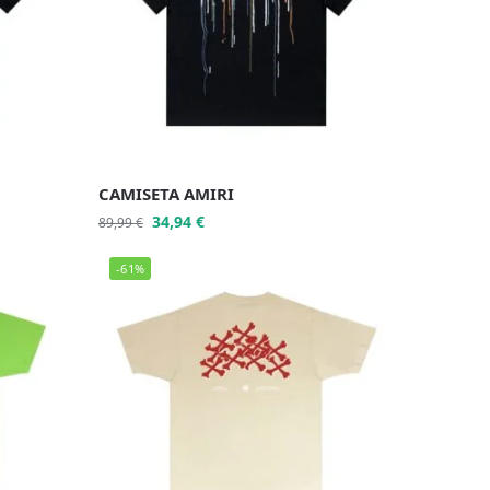
CAMISETA AMIRI
34,94
€
89,99
€
-61%