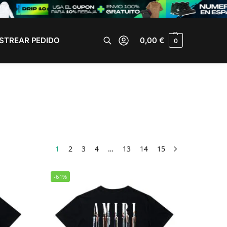
STREAR PEDIDO
0,00
€
0
Buscar
1
2
3
4
…
13
14
15
-61%