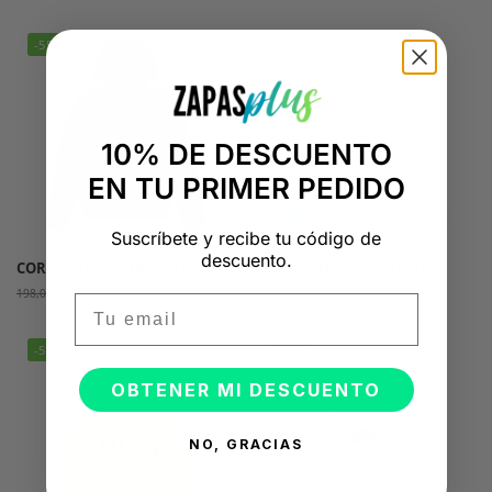
-55%
-55%
10% DE DESCUENTO
EN TU PRIMER PEDIDO
Suscríbete y recibe tu código de
descuento.
CORTAVIENTOS TRAPSTAR
CORTAVIENTOS TRAPSTAR
88,98
€
88,98
€
198,09
€
198,09
€
Email
-55%
-55%
OBTENER MI DESCUENTO
NO, GRACIAS