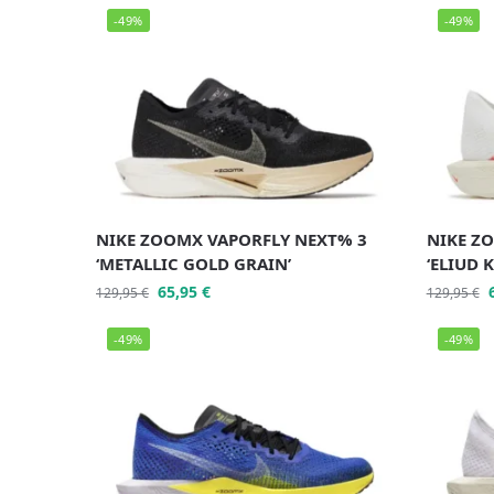
-49%
-49%
NIKE ZOOMX VAPORFLY NEXT% 3
NIKE Z
‘METALLIC GOLD GRAIN’
‘ELIUD 
65,95
€
129,95
€
129,95
€
-49%
-49%