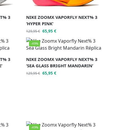
T% 3
NIKE ZOOMX VAPORFLY NEXT% 3
‘HYPER PINK’
65,95
€
129,95
€
-49%
T% 3
NIKE ZOOMX VAPORFLY NEXT% 3
’
‘SEA GLASS BRIGHT MANDARIN’
65,95
€
129,95
€
-49%