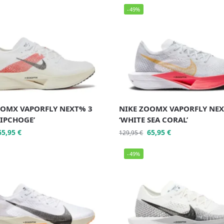
-49%
OOMX VAPORFLY NEXT% 3
NIKE ZOOMX VAPORFLY NEX
KIPCHOGE’
‘WHITE SEA CORAL’
65,95
€
65,95
€
129,95
€
-49%