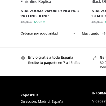
NIKE ZOOMX VAPORFLY NEXT% 3
NIKE Z
‘NO FINISHLINE’
‘BLACK 
65,95
€
129,95
€
129,95
€
Mostrando 1–16
Envío gratis a toda España
Gar
Recibe tu paquete en 7 a 15 días
30 
Dev
INFORM
ZapasPlus
Videos r
Dirección: Madrid, España