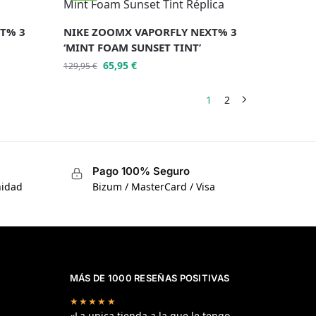
T% 3
NIKE ZOOMX VAPORFLY NEXT% 3
‘MINT FOAM SUNSET TINT’
65,95
€
129,95
€
1
2
Pago 100% Seguro
nidad
Bizum / MasterCard / Visa
MÁS DE 1000 RESEÑAS POSITIVAS
★★★★★
«La unica tienda a la que le tengo