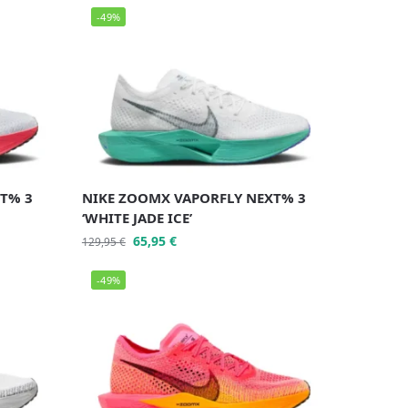
-49%
T% 3
NIKE ZOOMX VAPORFLY NEXT% 3
‘WHITE JADE ICE’
65,95
€
129,95
€
-49%