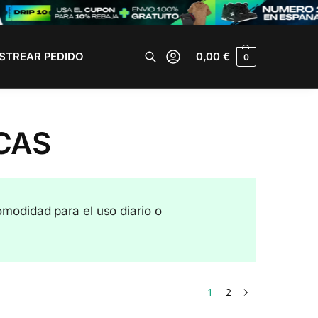
STREAR PEDIDO
0,00
€
0
Buscar
CAS
omodidad para el uso diario o
1
2