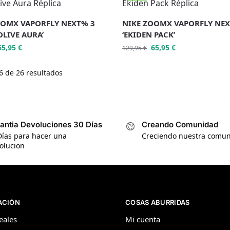
OOMX VAPORFLY NEXT% 3
NIKE ZOOMX VAPORFLY NEX
OLIVE AURA’
‘EKIDEN PACK’
65,95
€
65,95
€
129,95
€
 de 26 resultados
antia Devoluciones 30 Días
Creando Comunidad
Días para hacer una
Creciendo nuestra comu
olucion
ACIÓN
COSAS ABURRIDAS
eales
Mi cuenta