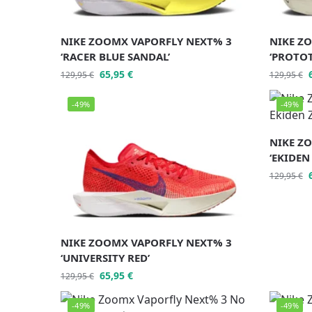
NIKE ZOOMX VAPORFLY NEXT% 3
NIKE Z
‘RACER BLUE SANDAL’
‘PROTOT
65,95
€
129,95
€
129,95
€
-49%
-49%
NIKE Z
‘EKIDEN
129,95
€
NIKE ZOOMX VAPORFLY NEXT% 3
‘UNIVERSITY RED’
65,95
€
129,95
€
-49%
-49%