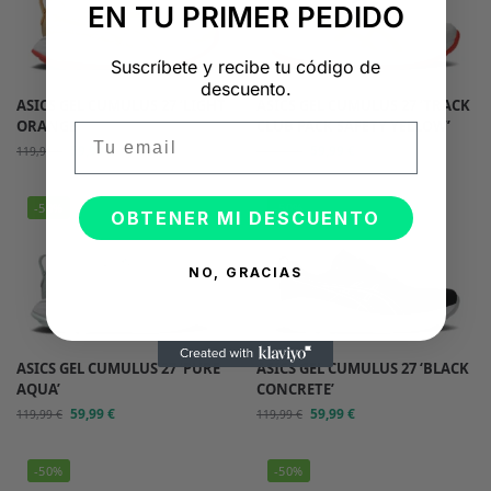
EN TU PRIMER PEDIDO
Suscríbete y recibe tu código de
descuento.
ASICS GEL CUMULUS 27 ‘LIGHT
ASICS GEL CUMULUS 27 ‘TRACK
ORANGE’
CLUB PACK SAFETY YELLOW’
Email
59,99
€
59,99
€
119,99
€
119,99
€
-50%
-50%
OBTENER MI DESCUENTO
NO, GRACIAS
ASICS GEL CUMULUS 27 ‘PURE
ASICS GEL CUMULUS 27 ‘BLACK
AQUA’
CONCRETE’
59,99
€
59,99
€
119,99
€
119,99
€
-50%
-50%