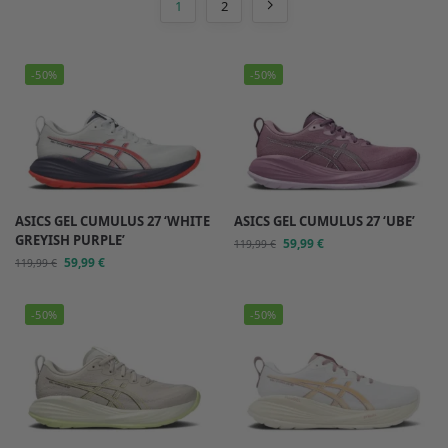
1
2
-50%
-50%
ASICS GEL CUMULUS 27 ‘WHITE
ASICS GEL CUMULUS 27 ‘UBE’
GREYISH PURPLE’
59,99
€
119,99
€
59,99
€
119,99
€
-50%
-50%