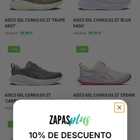
ASICS GEL CUMULUS 27 ‘TAUPE
ASICS GEL CUMULUS 27 ‘BLUE
GREY’
FADE’
59,99
€
59,99
€
119,99
€
119,99
€
-50%
-50%
ASICS GEL CUMULUS 27
ASICS GEL CUMULUS 27 ‘CREAM
‘CARBON NOVA ORANGE’
EDO PURPLE’
59,99
€
59,99
€
119,99
€
119,99
€
-50%
-50%
10% DE DESCUENTO