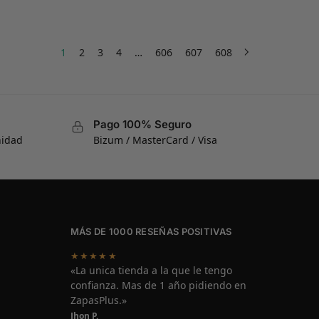
1
2
3
4
…
606
607
608
Pago 100% Seguro
nidad
Bizum / MasterCard / Visa
MÁS DE 1000 RESEÑAS POSITIVAS
★★★★★
«La unica tienda a la que le tengo
confianza. Mas de 1 año pidiendo en
ZapasPlus.»
Jhon P.