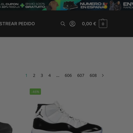
STREAR PEDIDO
0,00
€
0
Buscar
1
2
3
4
…
606
607
608
-46%