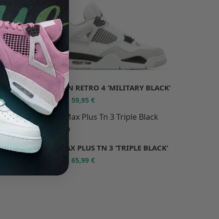
EY’
JORDAN RETRO 4 ‘MILITARY BLACK’
59,95
€
110,90
€
-49%
AIR MAX PLUS TN 3 ‘TRIPLE BLACK’
65,99
€
129,99
€