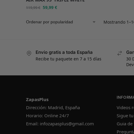
59,99
€
119,99
€
Mostrando 1–16
Envío gratis a toda España
Gar
Recibe tu paquete en 7 a 15 días
30 
Dev
INFORM
ZapasPlus
Videos r
Dirección: Madrid, España
Sigue tu
Horario: Online 24/7
Guia de 
Email:
infozapasplus@gmail.com
Pregunt