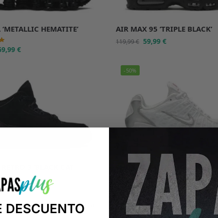
 ‘METALLIC HEMATITE’
AIR MAX 95 ‘TRIPLE BLACK’
59,99
€
119,99
€
69,99
€
-50%
RETRO 3 ‘BLACK CAT’
SHOX TL ‘METALLIC SILVER’
59,95
€
69,99
€
139,99
€
E DESCUENTO
-46%