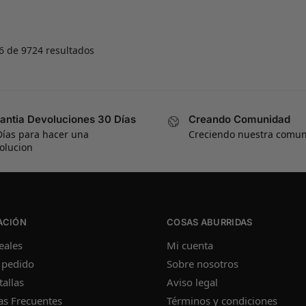
 de 9724 resultados
antia Devoluciones 30 Días
Creando Comunidad
Días para hacer una
Creciendo nuestra comu
olucion
ACIÓN
COSAS ABURRIDAS
eales
Mi cuenta
 pedido
Sobre nosotros
tallas
Aviso legal
as Frecuentes
Términos y condiciones