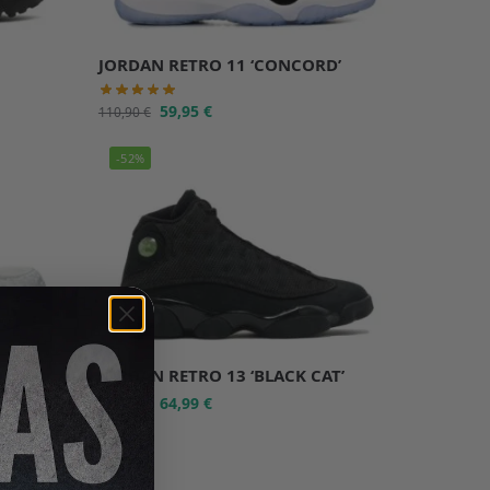
JORDAN RETRO 11 ‘CONCORD’
59,95
€
110,90
€
-52%
JORDAN RETRO 13 ‘BLACK CAT’
64,99
€
135,99
€
-46%