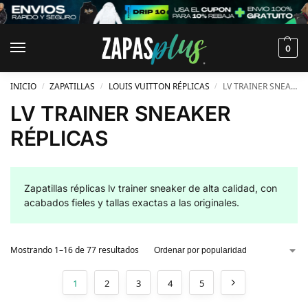
0
INICIO
ZAPATILLAS
LOUIS VUITTON RÉPLICAS
LV TRAINER SNEAKER RÉPLICAS
/
/
/
LV TRAINER SNEAKER
RÉPLICAS
Zapatillas réplicas lv trainer sneaker de alta calidad, con
acabados fieles y tallas exactas a las originales.
Mostrando 1–16 de 77 resultados
1
2
3
4
5