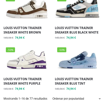
Email
OBTENER MI DESCUENTO
LOUIS VUITTON TRAINER
LOUIS VUITTON TRAINER
SNEAKER WHITE BROWN
SNEAKER BLUE BLACK WHITE
NO, GRACIAS
74,94
€
74,94
€
149,94
€
149,94
€
-50%
-50%
LOUIS VUITTON TRAINER
LOUIS VUITTON TRAINER
SNEAKER WHITE PURPLE
SNEAKER BLUE TINT
74,94
€
74,94
€
149,94
€
149,94
€
Mostrando 1–16 de 77 resultados