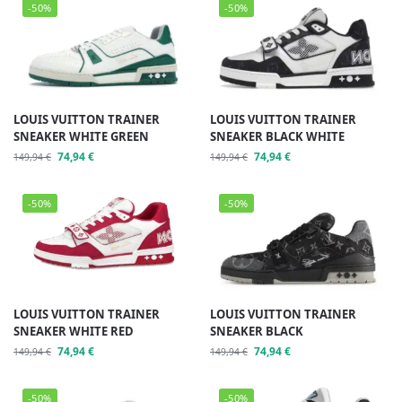
-50%
-50%
LOUIS VUITTON TRAINER
LOUIS VUITTON TRAINER
SNEAKER WHITE GREEN
SNEAKER BLACK WHITE
74,94
€
74,94
€
149,94
€
149,94
€
-50%
-50%
10% DE DESCUENTO
EN TU PRIMER PEDIDO
LOUIS VUITTON TRAINER
LOUIS VUITTON TRAINER
SNEAKER WHITE RED
SNEAKER BLACK
74,94
€
74,94
€
149,94
€
149,94
€
Suscríbete y recibe tu código de
descuento.
-50%
-50%