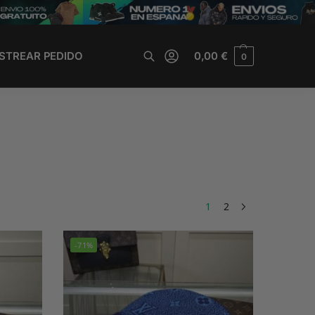
STREAR PEDIDO
0,00
€
0
Buscar
1
2
-71%