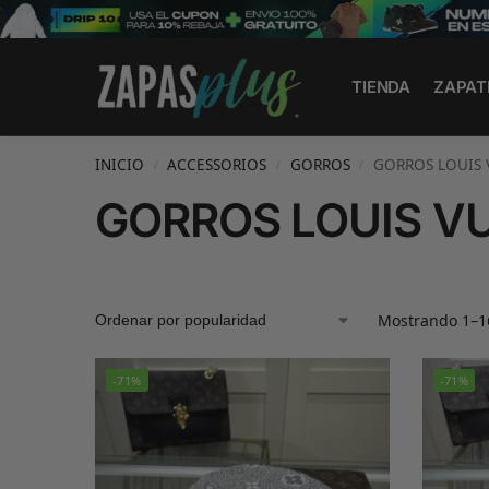
Search
TIENDA
ZAPAT
INICIO
ACCESSORIOS
GORROS
GORROS LOUIS 
/
/
/
GORROS LOUIS V
Mostrando 1–16
-71%
-71%