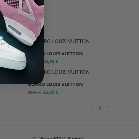
-71%
GORRO LOUIS VUITTON
25,95
€
89,99
€
-71%
GORRO LOUIS VUITTON
25,95
€
89,99
€
1
2
Pago 100% Seguro