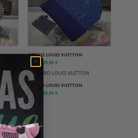
GORRO LOUIS VUITTON
25,95
€
89,99
€
-71%
GORRO LOUIS VUITTON
25,95
€
89,99
€