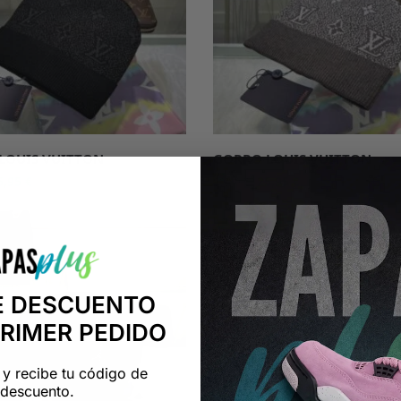
LOUIS VUITTON
GORRO LOUIS VUITTON
5,95
€
25,95
€
89,99
€
-71%
E DESCUENTO
PRIMER PEDIDO
 y recibe tu código de
descuento.