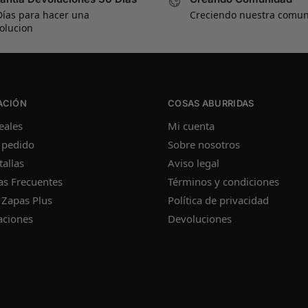
Días para hacer una
Creciendo nuestra comu
olucion
ACIÓN
COSAS ABURRIDAS
eales
Mi cuenta
 pedido
Sobre nosotros
tallas
Aviso legal
as Frecuentes
Términos y condiciones
 Zapas Plus
Política de privacidad
aciones
Devoluciones