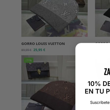
GORRO LOUIS VUITTON
GORRO 
25,95
€
2
89,99
€
89,99
€
-71%
-71%
10% D
EN TU 
Suscríbete