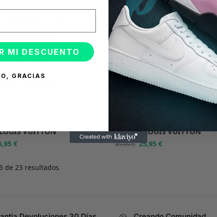
LOUIS VUITTON
GORRO LOUIS VUITTON
5,95
€
25,95
€
89,99
€
R MI DESCUENTO
-71%
O, GRACIAS
LOUIS VUITTON
GORRO LOUIS VUITTON
5,95
€
25,95
€
89,99
€
-71%
LOUIS VUITTON
GORRO LOUIS VUITTON
5,95
€
25,95
€
89,99
€
 de 23 resultados
antia Devoluciones 30 Días
Creando Comunidad