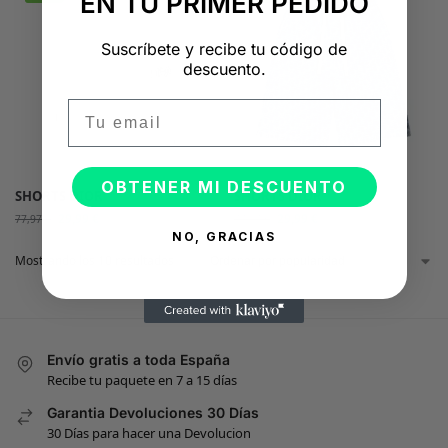
EN TU PRIMER PEDIDO
Suscríbete y recibe tu código de
descuento.
Email
OBTENER MI DESCUENTO
SHORTS DIOR
SHORTS DIOR
29,99
€
29,99
€
77,97
€
77,97
€
NO, GRACIAS
Mostrando los 10 resultados
Envío gratis a toda España
Recibe tu paquete en 7 a 15 días
Garantia Devoluciones 30 Días
30 Días para hacer una Devolucion