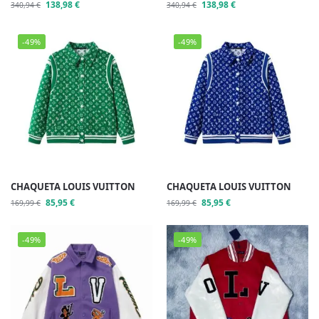
138,98
€
138,98
€
340,94
€
340,94
€
-49%
-49%
CHAQUETA LOUIS VUITTON
CHAQUETA LOUIS VUITTON
85,95
€
85,95
€
169,99
€
169,99
€
-49%
-49%