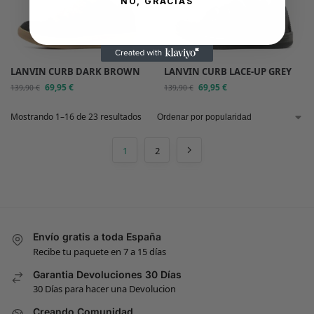
NO, GRACIAS
LANVIN CURB DARK BROWN
LANVIN CURB LACE-UP GREY
69,95
€
69,95
€
139,90
€
139,90
€
Mostrando 1–16 de 23 resultados
1
2
Envío gratis a toda España
Recibe tu paquete en 7 a 15 días
Garantia Devoluciones 30 Días
30 Días para hacer una Devolucion
Creando Comunidad