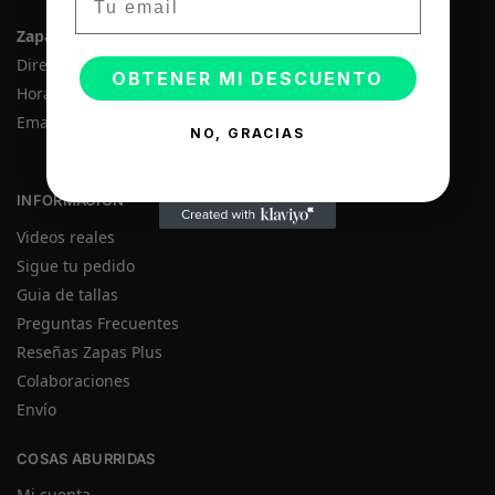
ZapasPlus
Dirección: Madrid, España
OBTENER MI DESCUENTO
Horario: Online 24/7
Email:
infozapasplus@gmail.com
NO, GRACIAS
INFORMACIÓN
Videos reales
Sigue tu pedido
Guia de tallas
Preguntas Frecuentes
Reseñas Zapas Plus
Colaboraciones
Envío
COSAS ABURRIDAS
Mi cuenta