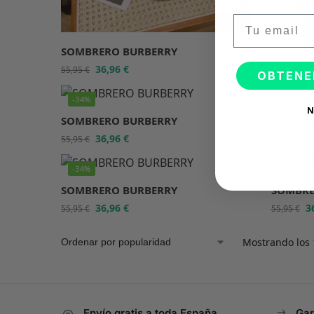
Email
SOMBRERO BURBERRY
SOMBRE
36,96
€
3
55,95
€
55,95
€
OBTENE
-34%
-34%
N
SOMBRERO BURBERRY
SOMBRE
36,96
€
3
55,95
€
55,95
€
-34%
-34%
SOMBRERO BURBERRY
SOMBRE
36,96
€
3
55,95
€
55,95
€
Mostrando los 
Envío gratis a toda España
Gar