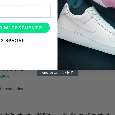
RO BURBERRY
SOMBRERO BURBERRY
6,96
€
36,96
€
55,95
€
R MI DESCUENTO
-34%
O, GRACIAS
RO BURBERRY
SOMBRERO BURBERRY
6,96
€
36,96
€
55,95
€
RO BURBERRY
6,96
€
14 resultados
antia Devoluciones 30 Días
Creando Comunidad