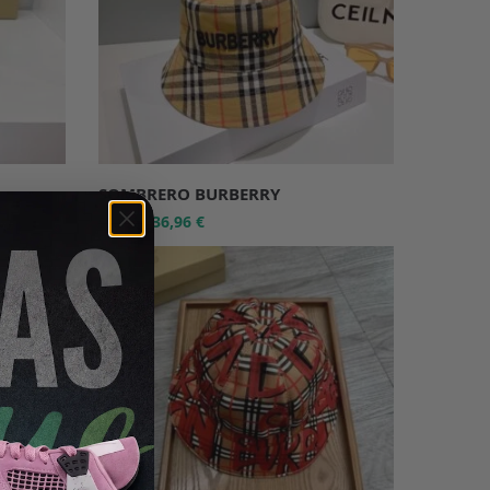
SOMBRERO BURBERRY
36,96
€
55,95
€
-34%