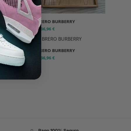
SOMBRERO BURBERRY
36,96
€
55,95
€
-34%
SOMBRERO BURBERRY
36,96
€
55,95
€
Pago 100% Seguro