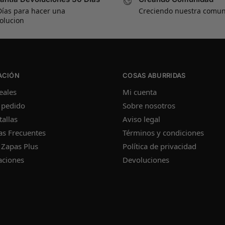
Días para hacer una
Creciendo nuestra comu
olucion
ACIÓN
COSAS ABURRIDAS
eales
Mi cuenta
 pedido
Sobre nosotros
tallas
Aviso legal
as Frecuentes
Términos y condiciones
 Zapas Plus
Política de privacidad
aciones
Devoluciones