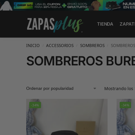
Search
TIENDA
ZAPAT
INICIO
ACCESSORIOS
SOMBREROS
SOMBREROS
/
/
/
SOMBREROS BUR
Mostrando los 
-34%
-34%