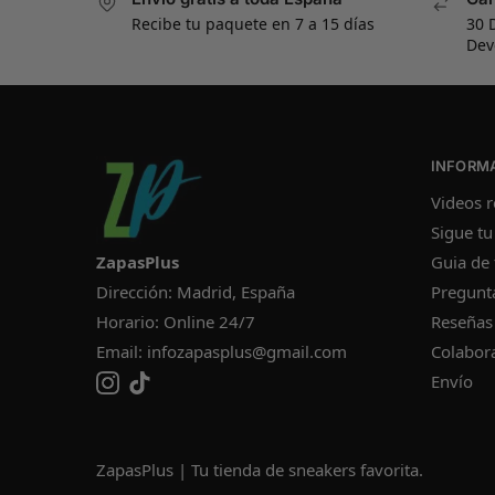
Recibe tu paquete en 7 a 15 días
30 
Dev
INFORM
Videos r
Sigue tu
ZapasPlus
Guia de 
Dirección: Madrid, España
Pregunt
Horario: Online 24/7
Reseñas
Email:
infozapasplus@gmail.com
Colabor
Envío
ZapasPlus | Tu tienda de sneakers favorita.