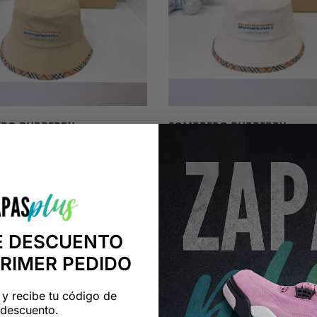
RO BURBERRY
SOMBRERO BURBERRY
6,96
€
36,96
€
55,95
€
-34%
E DESCUENTO
PRIMER PEDIDO
 y recibe tu código de
descuento.