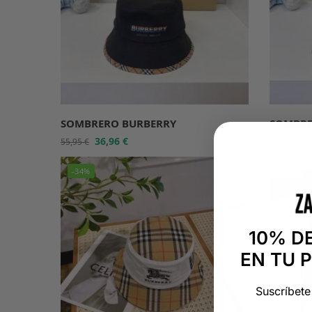
SOMBRERO BURBERRY
SOMBRE
36,96
€
3
55,95
€
55,95
€
-34%
-34%
10% D
EN TU 
Suscríbete