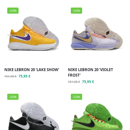
-50%
-50%
NIKE LEBRON 20 ‘LAKE SHOW’
NIKE LEBRON 20 ‘VIOLET
FROST’
75,95
€
151,90
€
75,95
€
151,90
€
-50%
-50%