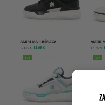
AMIRI MA-1 RÉPLICA
AMIRI M
85,95
€
171,90
€
171,90
€
-50%
-50%