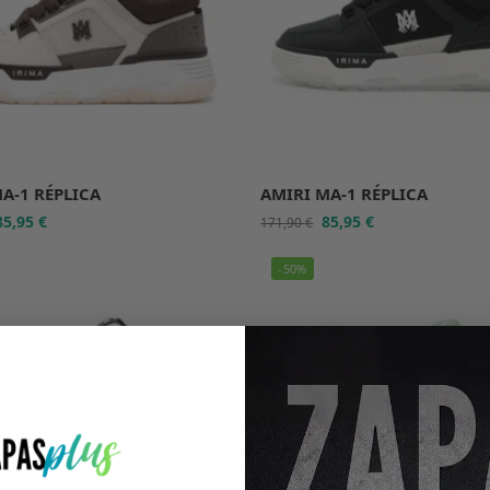
A-1 RÉPLICA
AMIRI MA-1 RÉPLICA
85,95
€
85,95
€
171,90
€
-50%