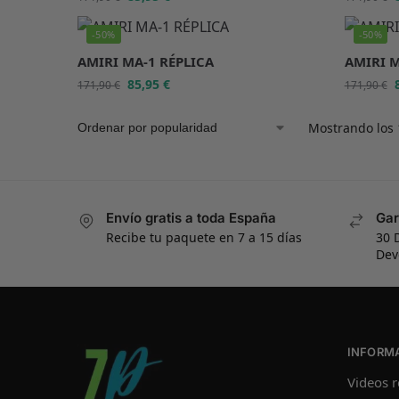
-50%
-50%
AMIRI MA-1 RÉPLICA
AMIRI M
85,95
€
171,90
€
171,90
€
Mostrando los 
Envío gratis a toda España
Gar
Recibe tu paquete en 7 a 15 días
30 
Dev
INFORM
Videos r