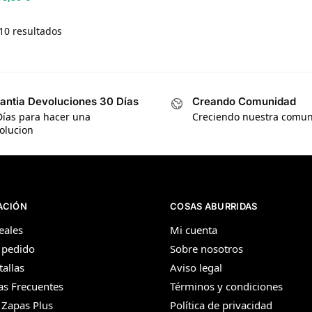
10 resultados
antia Devoluciones 30 Días
Creando Comunidad
Días para hacer una
Creciendo nuestra comu
olucion
ACIÓN
COSAS ABURRIDAS
eales
Mi cuenta
 pedido
Sobre nosotros
tallas
Aviso legal
as Frecuentes
Términos y condiciones
 Zapas Plus
Política de privacidad