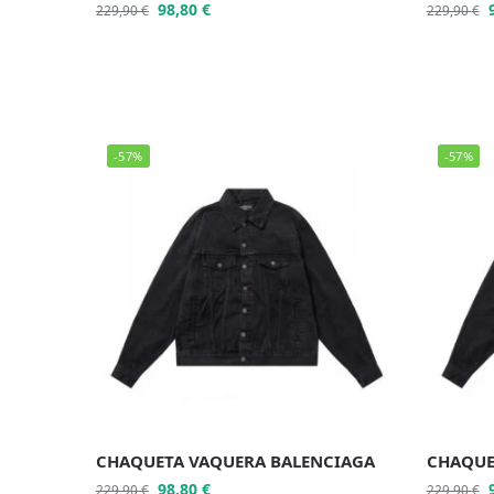
98,80
€
229,90
€
229,90
€
-57%
-57%
CHAQUETA VAQUERA BALENCIAGA
CHAQUE
98,80
€
229,90
€
229,90
€