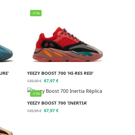
-51%
URE’
YEEZY BOOST 700 ‘HI-RES RED’
67,97
€
139,99
€
-51%
YEEZY BOOST 700 ‘INERTIA’
67,97
€
139,99
€