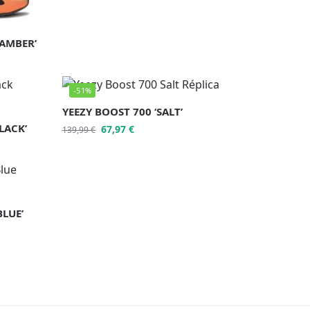
 AMBER’
-51%
YEEZY BOOST 700 ‘SALT’
LACK’
67,97
€
139,99
€
BLUE’