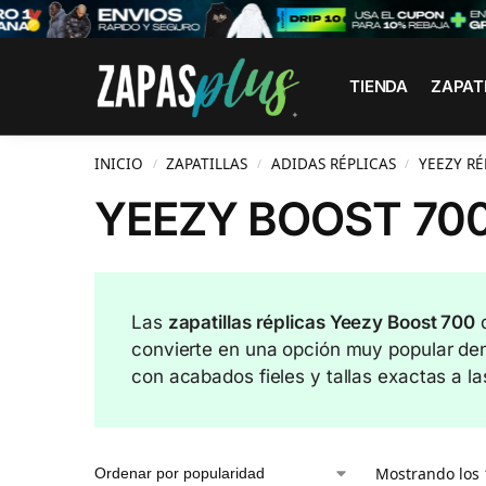
Search
TIENDA
ZAPAT
INICIO
ZAPATILLAS
ADIDAS RÉPLICAS
YEEZY RÉ
/
/
/
YEEZY BOOST 700
Las
zapatillas réplicas Yeezy Boost 700
d
convierte en una opción muy popular den
con acabados fieles y tallas exactas a las
Mostrando los 