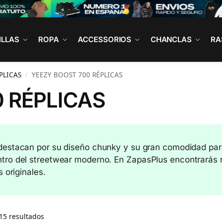
ILLAS
ROPA
ACCESSORIOS
CHANCLAS
RA
PLICAS
YEEZY BOOST 700 RÉPLICAS
/
 RÉPLICAS
estacan por su diseño chunky y su gran comodidad para e
tro del streetwear moderno. En ZapasPlus encontrarás r
 originales.
15 resultados