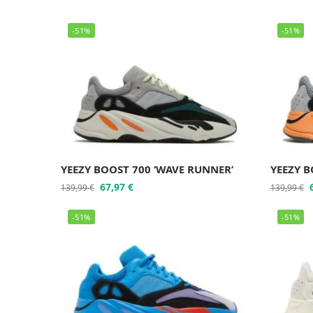
-51%
-51%
YEEZY BOOST 700 ‘WAVE RUNNER’
YEEZY B
67,97
€
139,99
€
139,99
€
-51%
-51%