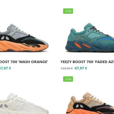
-51%
OOST 700 ‘WASH ORANGE’
YEEZY BOOST 700 ‘FADED AZ
67,97
€
67,97
€
139,99
€
-51%