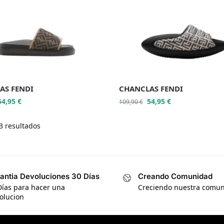
AS FENDI
CHANCLAS FENDI
54,95
€
54,95
€
109,90
€
3 resultados
antia Devoluciones 30 Días
Creando Comunidad
Días para hacer una
Creciendo nuestra comu
olucion