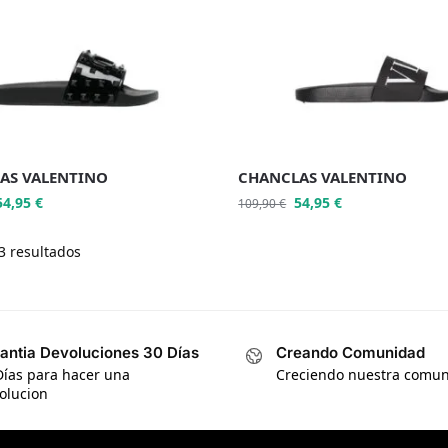
AS VALENTINO
CHANCLAS VALENTINO
54,95
€
54,95
€
109,90
€
3 resultados
antia Devoluciones 30 Días
Creando Comunidad
Días para hacer una
Creciendo nuestra comu
olucion