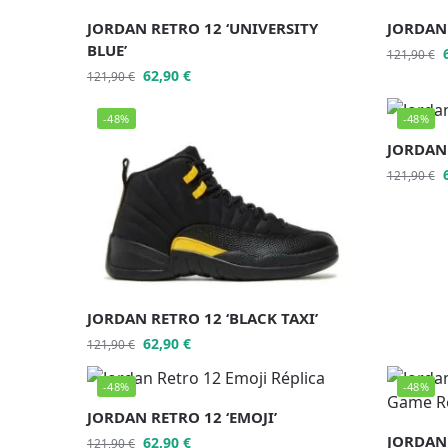
JORDAN RETRO 12 ‘UNIVERSITY
JORDAN 
BLUE’
121,90
€
62,90
€
121,90
€
-48%
-48%
JORDAN 
121,90
€
JORDAN RETRO 12 ‘BLACK TAXI’
62,90
€
121,90
€
-48%
-48%
JORDAN RETRO 12 ‘EMOJI’
JORDAN 
62,90
€
121,90
€