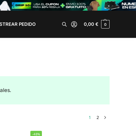
STREAR PEDIDO
0,00
€
0
Buscar
ales.
1
2
-48%