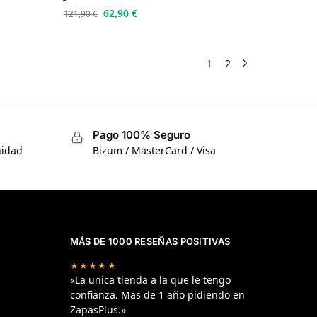
62,90
€
121,90
€
1
2
Pago 100% Seguro
nidad
Bizum / MasterCard / Visa
MÁS DE 1000 RESEÑAS POSITIVAS
★★★★★
«La unica tienda a la que le tengo
confianza. Mas de 1 año pidiendo en
ZapasPlus.»