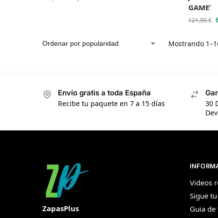
GAME’
121,90
€
Mostrando 1–16
Envío gratis a toda España
Gar
Recibe tu paquete en 7 a 15 días
30 
Dev
INFORM
Videos r
Sigue tu
ZapasPlus
Guia de 