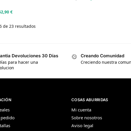
62,90
€
 de 23 resultados
antia Devoluciones 30 Días
Creando Comunidad
Días para hacer una
Creciendo nuestra comu
olucion
ACIÓN
COSAS ABURRIDAS
eales
Mi cuenta
 pedido
Sobre nosotros
tallas
Aviso legal