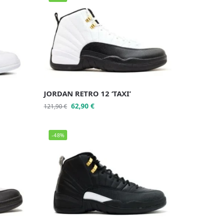
JORDAN RETRO 12 ‘TAXI’
62,90
€
121,90
€
-48%