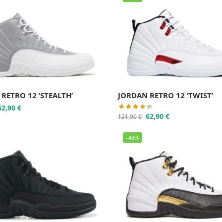
RETRO 12 ‘STEALTH’
JORDAN RETRO 12 ‘TWIST’
62,90
€
62,90
€
121,90
€
-48%