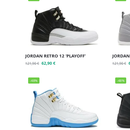
JORDAN RETRO 12 ‘PLAYOFF’
JORDAN 
62,90
€
121,90
€
121,90
€
-48%
-48%