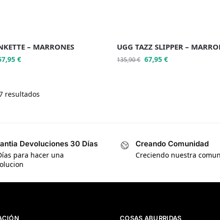
NKETTE – MARRONES
UGG TAZZ SLIPPER – MARRO
67,95
€
67,95
€
135,90
€
7 resultados
antia Devoluciones 30 Días
Creando Comunidad
Días para hacer una
Creciendo nuestra comu
olucion
ACIÓN
COSAS ABURRIDAS