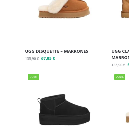
UGG DISQUETTE – MARRONES
UGG CLA
MARRO
67,95
€
135,90
€
135,90
€
-50%
-50%