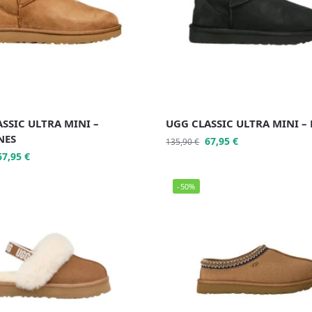
SSIC ULTRA MINI –
UGG CLASSIC ULTRA MINI –
NES
67,95
€
135,90
€
67,95
€
-50%