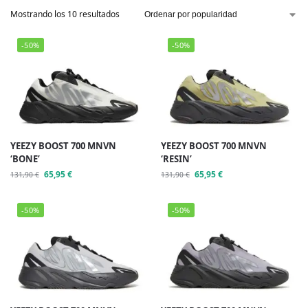
Mostrando los 10 resultados
-50%
-50%
YEEZY BOOST 700 MNVN
YEEZY BOOST 700 MNVN
‘BONE’
‘RESIN’
65,95
€
65,95
€
131,90
€
131,90
€
-50%
-50%