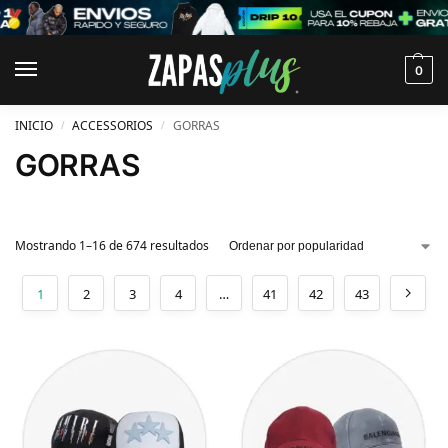
0
INICIO
ACCESSORIOS
GORRAS
/
/
GORRAS
Mostrando 1–16 de 674 resultados
1
2
3
4
…
41
42
43