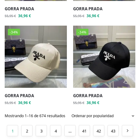
GORRA PRADA
GORRA PRADA
36,96
€
36,96
€
55,95
€
55,95
€
-34%
-34%
GORRA PRADA
GORRA PRADA
36,96
€
36,96
€
55,95
€
55,95
€
Mostrando 1–16 de 674 resultados
1
2
3
4
…
41
42
43