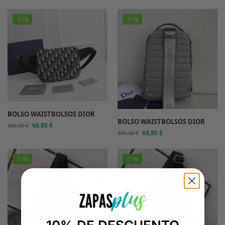
-77%
-77%
BOLSO WAISTBOLSOS DIOR
BOLSO WAISTBOLSOS DIOR
68,80
€
305,30
€
68,80
€
305,30
€
-77%
-77%