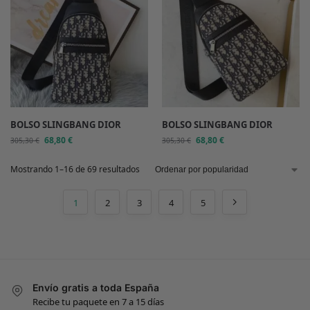
BOLSO SLINGBANG DIOR
BOLSO SLINGBANG DIOR
68,80
€
68,80
€
305,30
€
305,30
€
Mostrando 1–16 de 69 resultados
1
2
3
4
5
Envío gratis a toda España
Recibe tu paquete en 7 a 15 días