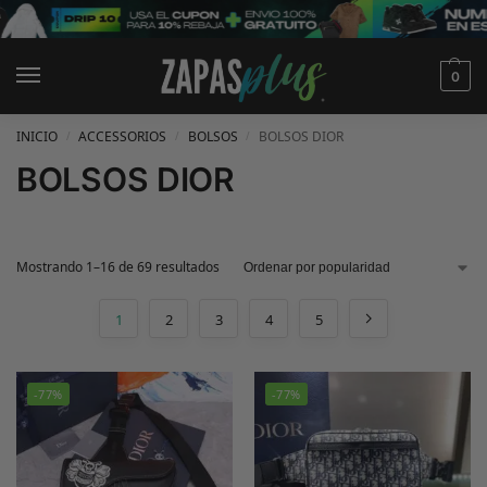
0
INICIO
ACCESSORIOS
BOLSOS
BOLSOS DIOR
/
/
/
BOLSOS DIOR
Mostrando 1–16 de 69 resultados
1
2
3
4
5
-77%
-77%