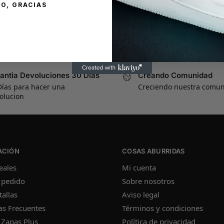
O, GRACIAS
5 resultados
antia Devoluciones 30 Días
Creando Comunidad
Días para hacer una
Creciendo nuestra comu
olucion
ACIÓN
COSAS ABURRIDAS
eales
Mi cuenta
 pedido
Sobre nosotros
tallas
Aviso legal
as Frecuentes
Términos y condiciones
 Zapas Plus
Política de privacidad