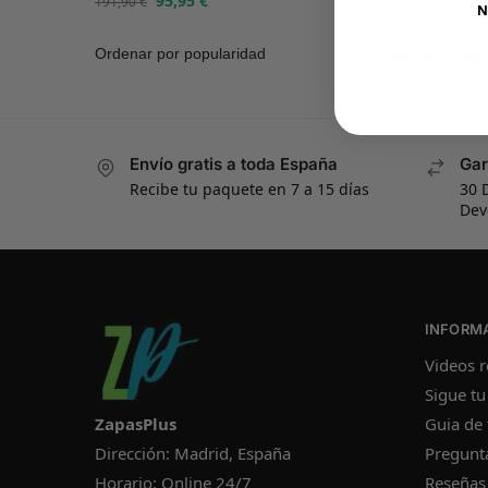
95,95
€
191,90
€
N
Mostrando los 
Envío gratis a toda España
Gar
Recibe tu paquete en 7 a 15 días
30 
Dev
INFORM
Videos r
Sigue tu
ZapasPlus
Guia de 
Dirección: Madrid, España
Pregunt
Horario: Online 24/7
Reseñas