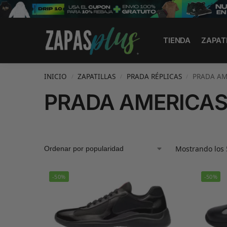
Search
TIENDA
ZAPAT
INICIO
ZAPATILLAS
PRADA RÉPLICAS
PRADA AM
/
/
/
PRADA AMERICAS
Mostrando los 
-50%
-50%