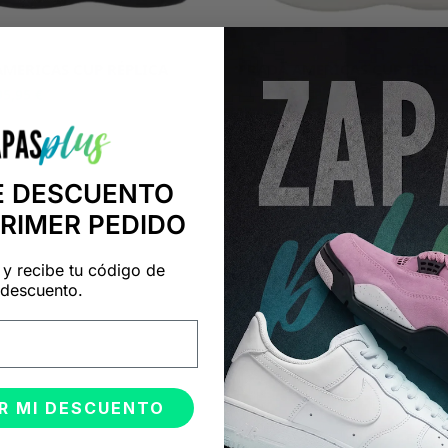
AMERICAS CUP RÉPLICA
PRADA AMERICAS CUP RÉPL
95,95
€
95,95
€
191,90
€
E DESCUENTO
PRIMER PEDIDO
 y recibe tu código de
descuento.
R MI DESCUENTO