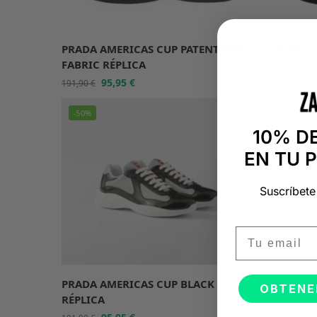
PRADA AMERICAS CUP PATENT BIKE
PRADA 
FABRIC RÉPLICA
191,90
€
95,95
€
191,90
€
-50%
10% D
EN TU 
Suscríbete
Email
PRADA AMERICAS CUP BLACK
OBTENE
RÉPLICA