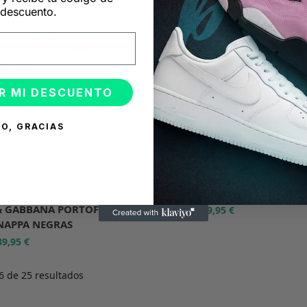
descuento.
& GABBANA PORTOFINO
DOLCE & GABBANA PORTOF
BLANCAS DORADAS
CORAZÓN BLANCAS
89,95
€
89,95
€
179,90
€
R MI DESCUENTO
O, GRACIAS
-50%
DOLCE & GABBANA SNEAKE
& GABBANA PORTOFINO
89,95
€
179,90
€
NAPPA NEGRAS
89,95
€
 de 25 resultados