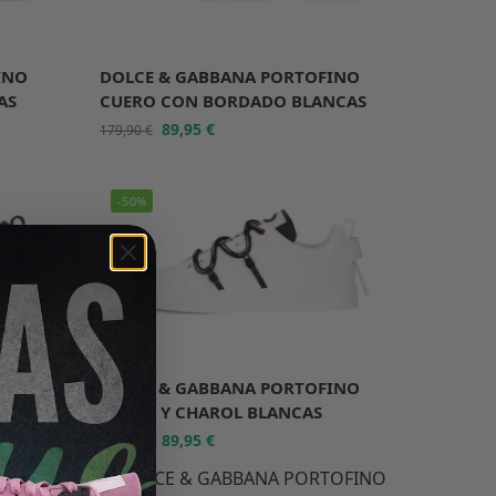
INO
DOLCE & GABBANA PORTOFINO
AS
CUERO CON BORDADO BLANCAS
89,95
€
179,90
€
-50%
INO
DOLCE & GABBANA PORTOFINO
CUERO Y CHAROL BLANCAS
89,95
€
179,90
€
-50%