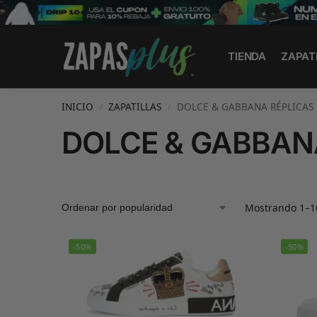
Search
TIENDA
ZAPAT
INICIO
ZAPATILLAS
DOLCE & GABBANA RÉPLICAS
/
/
DOLCE & GABBAN
Mostrando 1–16
-50%
-50%