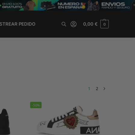
STREAR PEDIDO
0,00
€
0
Buscar
1
2
-50%