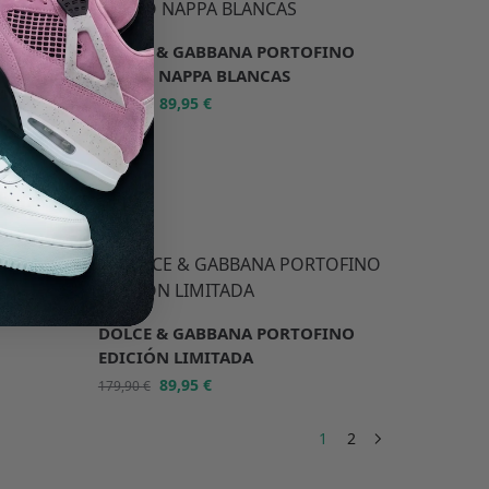
INO
DOLCE & GABBANA PORTOFINO
CUERO NAPPA BLANCAS
89,95
€
179,90
€
-50%
RS
DOLCE & GABBANA PORTOFINO
EDICIÓN LIMITADA
89,95
€
179,90
€
1
2