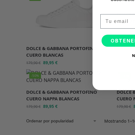
DOLCE 
Email
CUERO 
179,90
€
OBTENE
DOLCE & GABBANA PORTOFINO
CUERO BLANCAS
N
89,95
€
179,90
€
-50%
-50%
DOLCE & GABBANA PORTOFINO
DOLCE 
CUERO NAPPA BLANCAS
CUERO 
89,95
€
179,90
€
179,90
€
Mostrando 1–16