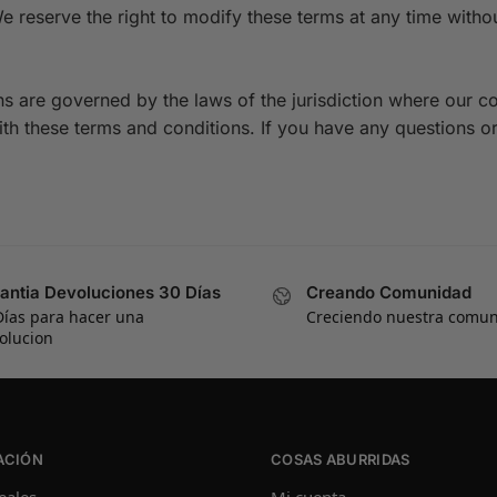
e reserve the right to modify these terms at any time withou
s are governed by the laws of the jurisdiction where our co
th these terms and conditions. If you have any questions o
antia Devoluciones 30 Días
Creando Comunidad
Días para hacer una
Creciendo nuestra comu
olucion
ACIÓN
COSAS ABURRIDAS
eales
Mi cuenta