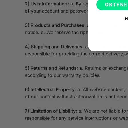
2) User Information:
a. By registering on our sit
OBTENE
of your account and password. c. You accept resp
N
3) Products and Purchases:
a. Products are sold
notice. c. We reserve the right to limit the quan
4) Shipping and Deliveries:
a. We strive to make
responsible for providing the correct delivery a
5) Returns and Refunds:
a. Returns or exchange
according to our warranty policies.
6) Intellectual Property:
a. All website content, 
of our content without authorization is not perm
7) Limitation of Liability:
a. We are not liable fo
responsible for any service interruptions or webs