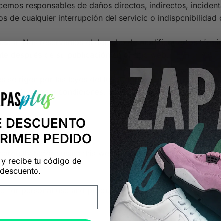
emos responsables de daños directos, indirectos, incident
 de cualquier interrupción del servicio o indisponibilidad d
es:
a. Nos reservamos el derecho de modificar estos términ
e después de su publicación en el sitio web.
 se rigen por las leyes del lugar donde se encuentra regist
stos términos y condiciones. Si tienes alguna pregunta o in
E DESCUENTO
PRIMER PEDIDO
carefully before using this website or making a purchase. B
 y recibe tu código de
itions:
descuento.
d for personal use and product purchases only. b. Use of thi