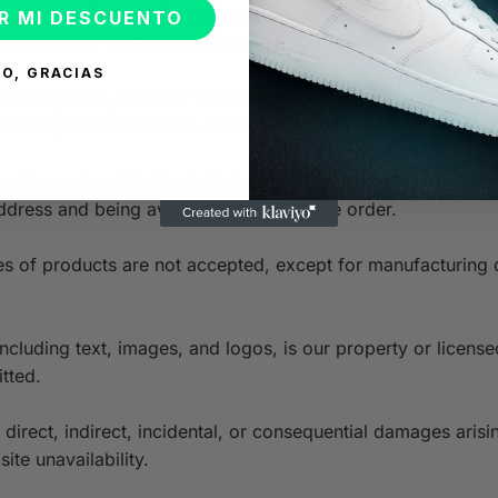
e, you provide truthful and accurate information. b. You are
R MI DESCUENTO
onsibility for all activities that occur under your account.
O, GRACIAS
 as replicas, and their nature as such is detailed. b. Produ
tities of products sold to each customer.
 shipments within the indicated timelines but do not guaran
ddress and being available to receive the order.
s of products are not accepted, except for manufacturing 
including text, images, and logos, is our property or license
itted.
r direct, indirect, incidental, or consequential damages aris
ite unavailability.