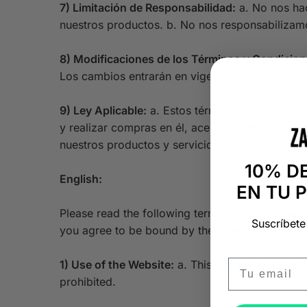
7) Limitación de Responsabilidad:
a. No nos hac
nuestros productos. b. No nos responsabilizamos
8) Modificaciones de los Términos y Condicion
Los cambios entrarán en vigencia inmediatament
9) Ley Aplicable:
a. Estos términos y condiciones
y realizar compras en él, aceptas cumplir con e
nuestros productos y servicios.
10% D
English:
EN TU 
Please read the following terms and conditions 
Suscríbete
you agree to be bound by these terms and cond
Email
1) Use of the Website:
a. This website is intende
prohibited.