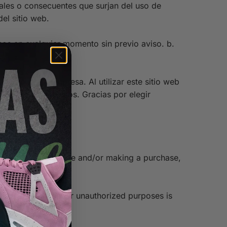
ales o consecuentes que surjan del uso de
el sitio web.
os en cualquier momento sin previo aviso. b.
rada nuestra empresa. Al utilizar este sitio web
quietud, contáctanos. Gracias por elegir
y accessing this site and/or making a purchase,
s site for illegal or unauthorized purposes is