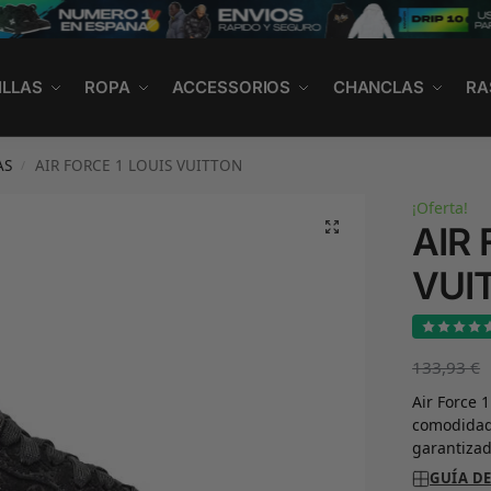
ILLAS
ROPA
ACCESSORIOS
CHANCLAS
RA
AS
AIR FORCE 1 LOUIS VUITTON
/
¡Oferta!
AIR 
VUI
133,93
€
Air Force 
comodidad 
garantizad
GUÍA DE