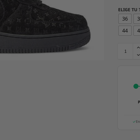
ELIGE TU 
36
44
P
En