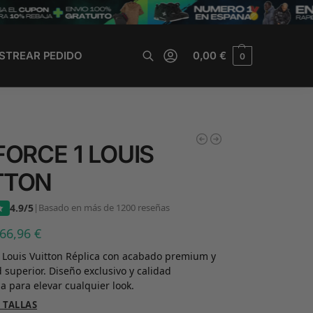
STREAR PEDIDO
0,00
€
0
Buscar
FORCE 1 LOUIS
TTON
4.9/5
|
Basado en más de 1200 reseñas
66,96
€
1 Louis Vuitton Réplica con acabado premium y
superior. Diseño exclusivo y calidad
a para elevar cualquier look.
 TALLAS