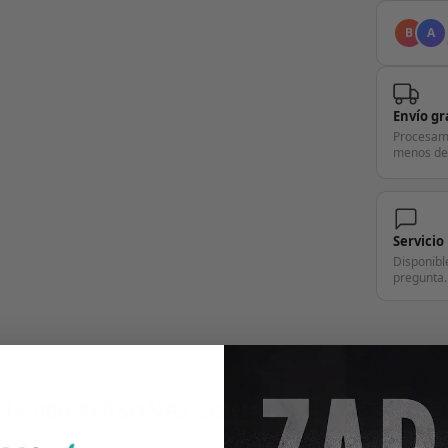
B
A
Envío gr
Procesam
menos de
Servicio
Disponibl
pregunta.
+14.000 PERSONAS CONFÍAN EN NOSOTRO
"Consulta nuestras reseñas y compruébalo tú mismo"