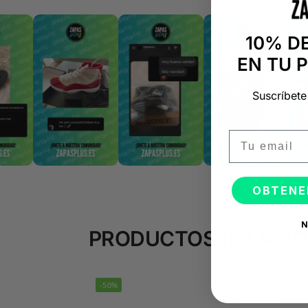
10% D
EN TU 
Suscríbete
Email
OBTENE
N
PRODUCTOS RELACI
-50%
-50