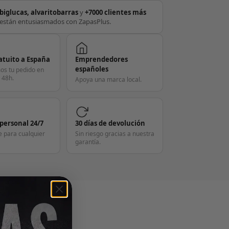
biglucas, alvaritobarras
y
+7000 clientes más
están entusiasmados con ZapasPlus.
atuito a España
Emprendedores
españoles
os tu pedido en
 48h.
Apoya una marca local.
 personal 24/7
30 días de devolución
e para cualquier
Sin riesgo gracias a nuestra
garantía.
S