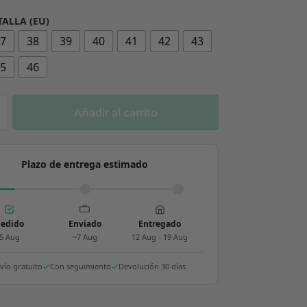
TALLA (EU)
37
38
39
40
41
42
43
45
46
Añadir al carrito
Plazo de entrega estimado
edido
Enviado
Entregado
5 Aug
~7 Aug
12 Aug - 19 Aug
vío gratuito
Con seguimiento
Devolución 30 días