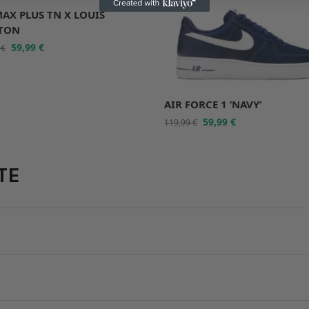
MAX PLUS TN X LOUIS
TON
59,99
€
9
€
AIR FORCE 1 ‘NAVY’
59,99
€
119,99
€
TE