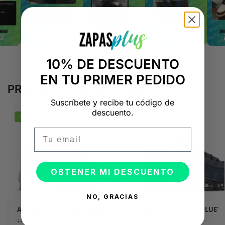
10% DE DESCUENTO
EN TU PRIMER PEDIDO
PRODUCTOS RELACIONADOS
Suscríbete y recibe tu código de
descuento.
-50%
-50%
Email
OBTENER MI DESCUENTO
NO, GRACIAS
AIR MAX 95 ‘OVERBRANDED’
AIR MAX 95 ‘NAVY BLUE’
59,99
€
59,99
€
119,99
€
119,99
€