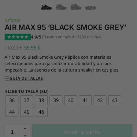
¡Oferta!
AIR MAX 95 ‘BLACK SMOKE GREY’
4.9/5
|
Basado en más de 1200 reseñas
59,99
€
119,99
€
Air Max 95 Black Smoke Grey Réplica con materiales
seleccionados para garantizar durabilidad y un look
impecable. La esencia de la cultura sneaker en tus pies.
GUÍA DE TALLAS
ELIGE TU TALLA (EU)
36
37
38
39
40
41
42
43
44
45
46
Añadir al carrito