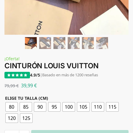
¡Oferta!
CINTURÓN LOUIS VUITTON
4.9/5
|
Basado en más de 1200 reseñas
39,99
€
79,99
€
ELIGE TU TALLA (CM)
80
85
90
95
100
105
110
115
120
125