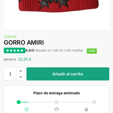
¡Oferta!
GORRO AMIRI
4.9/5
|
Basado en más de 1200 reseñas
-71%
25,95
€
89,99
€
Añadir al carrito
Plazo de entrega estimado