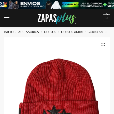
0
INICIO
ACCESSORIOS
GORROS
GORROS AMIRI
GORRO AMIRI
/
/
/
/