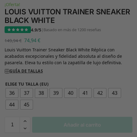
¡Oferta!
LOUIS VUITTON TRAINER SNEAKER
BLACK WHITE
4.9/5
|
Basado en más de 1200 reseñas
74,94
€
149,94
€
Louis Vuitton Trainer Sneaker Black White Réplica con
acabados excepcionales y fidelidad absoluta al diseño de
pasarela. Eleva tu estilo con la zapatilla de lujo definitiva.
GUÍA DE TALLAS
ELIGE TU TALLA (EU)
36
37
38
39
40
41
42
43
44
45
Añadir al carrito