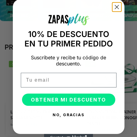
10% DE DESCUENTO
EN TU PRIMER PEDIDO
PRODUCTOS RELACIONADOS
Suscríbete y recibe tu código de
descuento.
-50%
-50%
Email
OBTENER MI DESCUENTO
LOUIS VUITTON TRAINER
LOUIS VUITTON TRAINER
NO, GRACIAS
SNEAKER WHITE
SNEAKER GREEN MONOG
DENIM
74,94
€
149,94
€
74,94
€
149,94
€