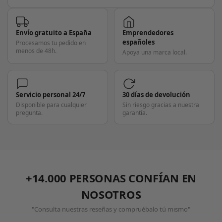
Envío gratuito a España
Emprendedores
españoles
Procesamos tu pedido en
menos de 48h.
Apoya una marca local.
Servicio personal 24/7
30 días de devolución
Disponible para cualquier
Sin riesgo gracias a nuestra
pregunta.
garantía.
+14.000 PERSONAS CONFÍAN EN
NOSOTROS
"Consulta nuestras reseñas y compruébalo tú mismo"