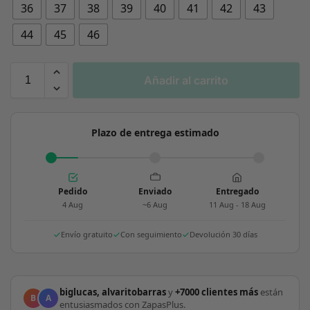
36
37
38
39
40
41
42
43
44
45
46
Añadir al carrito
Plazo de entrega estimado
Pedido
Enviado
Entregado
4 Aug
~6 Aug
11 Aug - 18 Aug
Envío gratuito
Con seguimiento
Devolución 30 días
biglucas, alvaritobarras
y
+7000 clientes más
están
B
A
entusiasmados con ZapasPlus.