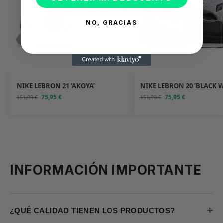
NO, GRACIAS
NIKE LEBRON 21 ‘AKOYA’
NIKE LEBRON 20 ‘BLACK W
75,95
€
75,95
€
151,90
€
151,90
€
INFORMACIÓN IMPORTANTE
+
¿QUÉ CALIDAD TIENEN LOS PRODUCTOS?