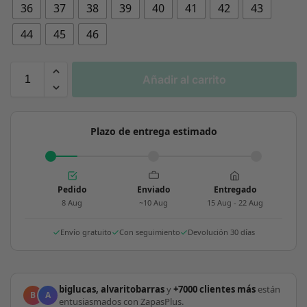
36
37
38
39
40
41
42
43
44
45
46
Añadir al carrito
Plazo de entrega estimado
Pedido
Enviado
Entregado
8 Aug
~10 Aug
15 Aug - 22 Aug
Envío gratuito
Con seguimiento
Devolución 30 días
biglucas, alvaritobarras
y
+7000 clientes más
están
B
A
entusiasmados con ZapasPlus.