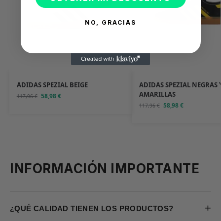
NO, GRACIAS
ADIDAS SPEZIAL BEIGE
ADIDAS SPEZIAL NEGRAS 
AMARILLAS
58,98
€
117,96
€
58,98
€
117,96
€
INFORMACIÓN IMPORTANTE
+
¿QUÉ CALIDAD TIENEN LOS PRODUCTOS?