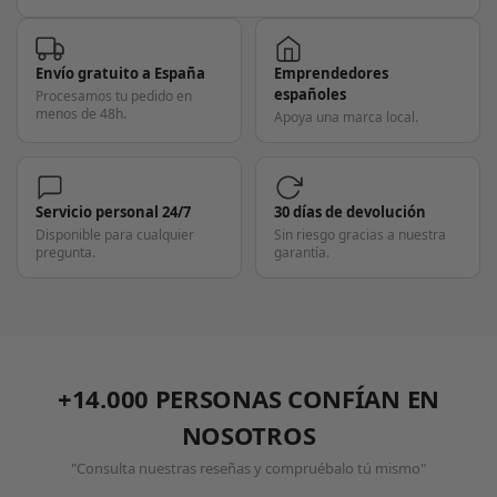
Envío gratuito a España
Emprendedores
españoles
Procesamos tu pedido en
menos de 48h.
Apoya una marca local.
Servicio personal 24/7
30 días de devolución
Disponible para cualquier
Sin riesgo gracias a nuestra
pregunta.
garantía.
+14.000 PERSONAS CONFÍAN EN
NOSOTROS
"Consulta nuestras reseñas y compruébalo tú mismo"