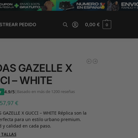
STREAR PEDIDO
0,00
€
0
Buscar
DAS GAZELLE X
CI – WHITE
4.9/5
|
Basado en más de 1200 reseñas
57,97
€
S GAZELLE X GUCCI – WHITE Réplica son la
erfecta para un estilo urbano premium.
 y calidad en cada paso.
 TALLAS