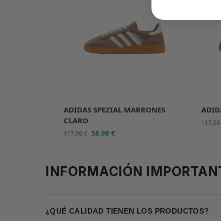
ADIDAS SPEZIAL MARRONES
ADID
CLARO
117,9
58,98
€
117,96
€
INFORMACIÓN IMPORTAN
¿QUÉ CALIDAD TIENEN LOS PRODUCTOS?