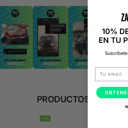
10% D
EN TU 
Suscríbete
Email
OBTENE
PRODUCTOS RELACI
N
-50%
-50