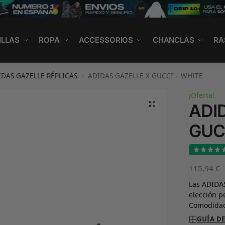
ILLAS
ROPA
ACCESSORIOS
CHANCLAS
RA
IDAS GAZELLE RÉPLICAS
ADIDAS GAZELLE X GUCCI – WHITE
/
¡Oferta!
ADI
GUC
115,94
€
Las ADIDA
elección p
Comodidad
GUÍA DE