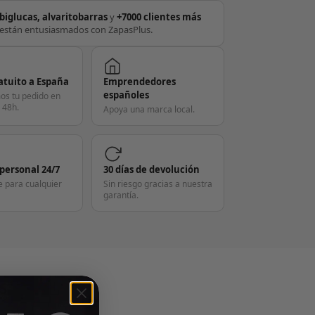
biglucas, alvaritobarras
y
+7000 clientes más
están entusiasmados con ZapasPlus.
atuito a España
Emprendedores
españoles
os tu pedido en
 48h.
Apoya una marca local.
 personal 24/7
30 días de devolución
e para cualquier
Sin riesgo gracias a nuestra
garantía.
S