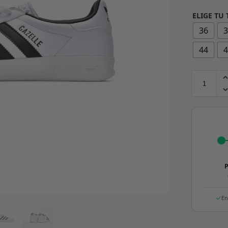
ELIGE TU 
36
44
P
En