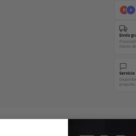
B
A
Envío gr
Procesam
menos de
Servicio
Disponibl
pregunta.
+14.000 PERSONAS CONFÍAN EN NOSOTRO
"Consulta nuestras reseñas y compruébalo tú mismo"