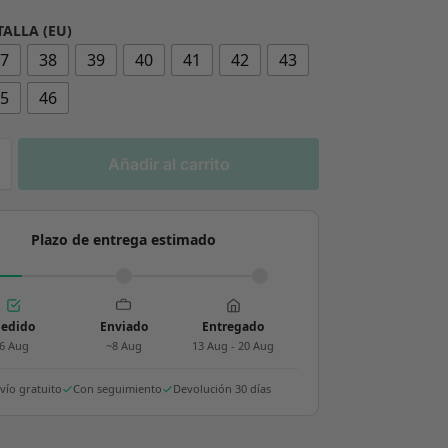
TALLA (EU)
37
38
39
40
41
42
43
45
46
Añadir al carrito
Plazo de entrega estimado
edido
Enviado
Entregado
6 Aug
~8 Aug
13 Aug - 20 Aug
vío gratuito
Con seguimiento
Devolución 30 días