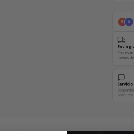
B
A
Envío gr
Procesam
menos de
Servicio
Disponibl
pregunta.