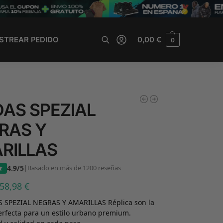
STREAR PEDIDO
0,00
€
0
Buscar
DAS SPEZIAL
RAS Y
RILLAS
4.9/5
|
Basado en más de 1200 reseñas
58,98
€
S SPEZIAL NEGRAS Y AMARILLAS Réplica son la
erfecta para un estilo urbano premium.