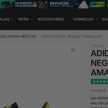
ILLAS
ROPA
ACCESSORIOS
CHANCLAS
RA
IDAS SPEZIAL RÉPLICAS
ADIDAS SPEZIAL NEGRAS Y AMARILLAS
/
¡Oferta!
ADI
NEG
AMA
117,96
€
Las ADIDA
elección p