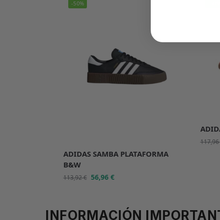
-50%
-50
ADID
117,9
ADIDAS SAMBA PLATAFORMA
B&W
56,96
€
113,92
€
INFORMACIÓN IMPORTAN