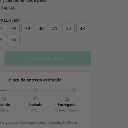
 y calidad en cada paso.
 TALLAS
TALLA (EU)
37
38
39
40
41
42
43
45
46
Añadir al carrito
Plazo de entrega estimado
edido
Enviado
Entregado
5 Aug
~7 Aug
12 Aug - 19 Aug
vío gratuito
Con seguimiento
Devolución 30 días