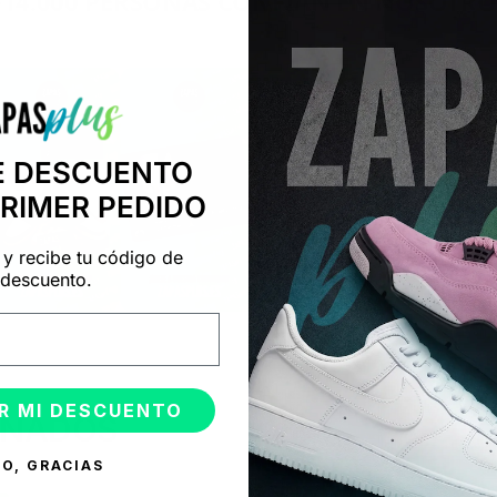
+14.000 PERSONAS CONFÍAN EN NOSOTRO
"Consulta nuestras reseñas y compruébalo tú mismo"
E DESCUENTO
PRIMER PEDIDO
 y recibe tu código de
descuento.
R MI DESCUENTO
ONADOS
O, GRACIAS