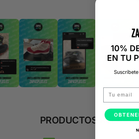
10% D
EN TU 
Suscríbete
Email
OBTENE
PRODUCTOS RELACI
N