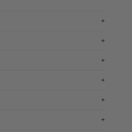
+
+
+
+
+
+