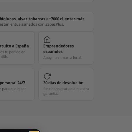
biglucas, alvaritobarras
y
+7000 clientes más
están entusiasmados con ZapasPlus.
atuito a España
Emprendedores
españoles
os tu pedido en
 48h.
Apoya una marca local.
 personal 24/7
30 días de devolución
e para cualquier
Sin riesgo gracias a nuestra
garantía.