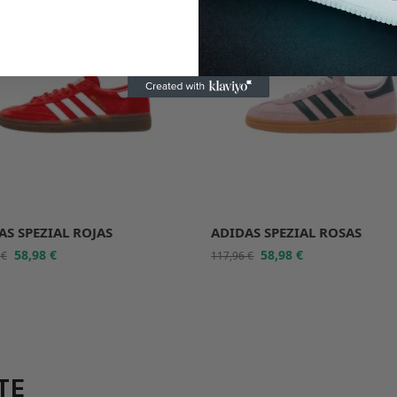
%
-50%
AS SPEZIAL ROJAS
ADIDAS SPEZIAL ROSAS
58,98
€
58,98
€
6
€
117,96
€
TE