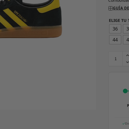
Comodidad
GUÍA DE
ELIGE TU 
36
44
P
En