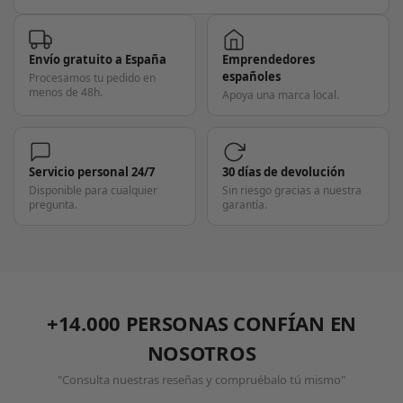
Envío gratuito a España
Emprendedores
españoles
Procesamos tu pedido en
menos de 48h.
Apoya una marca local.
Servicio personal 24/7
30 días de devolución
Disponible para cualquier
Sin riesgo gracias a nuestra
pregunta.
garantía.
+14.000 PERSONAS CONFÍAN EN
NOSOTROS
"Consulta nuestras reseñas y compruébalo tú mismo"