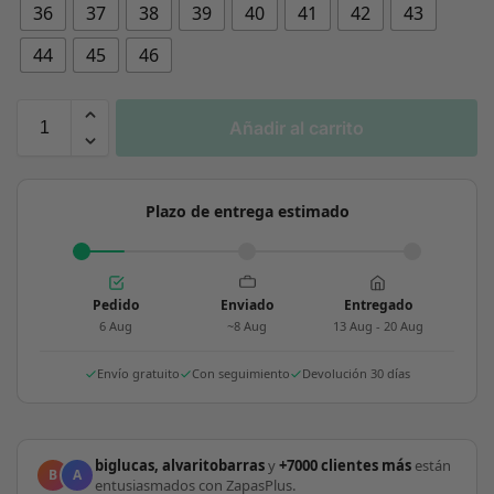
36
37
38
39
40
41
42
43
44
45
46
Añadir al carrito
Plazo de entrega estimado
Pedido
Enviado
Entregado
6 Aug
~8 Aug
13 Aug - 20 Aug
Envío gratuito
Con seguimiento
Devolución 30 días
biglucas, alvaritobarras
y
+7000 clientes más
están
B
A
entusiasmados con ZapasPlus.