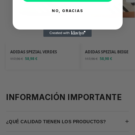
NO, GRACIAS
ADIDAS SPEZIAL VERDES
ADIDAS SPEZIAL BEIGE
58,98
€
58,98
€
117,96
€
117,96
€
INFORMACIÓN IMPORTANTE
+
¿QUÉ CALIDAD TIENEN LOS PRODUCTOS?