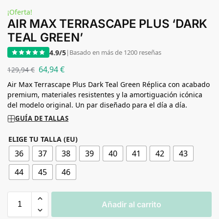
¡Oferta!
AIR MAX TERRASCAPE PLUS ‘DARK
TEAL GREEN’
4.9/5
|
Basado en más de 1200 reseñas
64,94
€
129,94
€
Air Max Terrascape Plus Dark Teal Green Réplica con acabado
premium, materiales resistentes y la amortiguación icónica
del modelo original. Un par diseñado para el día a día.
GUÍA DE TALLAS
ELIGE TU TALLA (EU)
36
37
38
39
40
41
42
43
44
45
46
Añadir al carrito